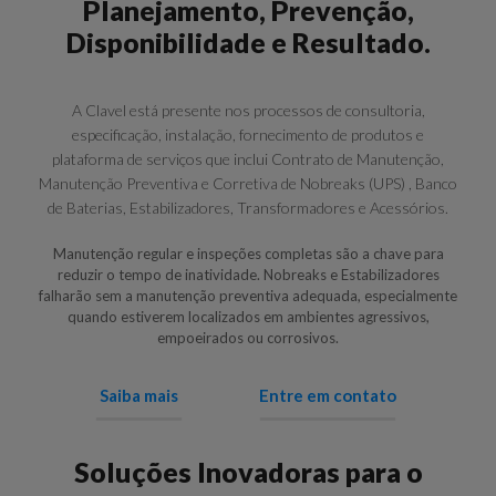
Planejamento, Prevenção,
Disponibilidade e Resultado.
A Clavel está presente nos processos de consultoria,
especificação, instalação, fornecimento de produtos e
plataforma de serviços que inclui Contrato de Manutenção,
Manutenção Preventiva e Corretiva de Nobreaks (UPS) , Banco
de Baterias, Estabilizadores, Transformadores e Acessórios.
Manutenção regular e inspeções completas são a chave para
reduzir o tempo de inatividade. Nobreaks e Estabilizadores
falharão sem a manutenção preventiva adequada, especialmente
quando estiverem localizados em ambientes agressivos,
empoeirados ou corrosivos.
Saiba mais
Entre em contato
Soluções Inovadoras para o