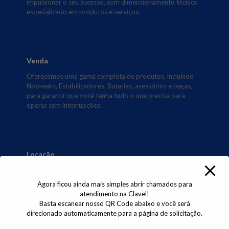
impulsionar o seu sucesso, com dimensionamento técnico
especializado em produtos e serviços.
Venda
Oferecemos uma gama completa de produtos, incluindo
Nobreaks, Estabilizadores, Baterias, acessórios e peças,
para garantir que você tenha tudo o que precisa para
operar sem interrupções.
Locação
Não se preocupe com investimentos pesados!
Disponibilizamos serviços de locação para Nobreaks e
Agora ficou ainda mais simples abrir chamados para
Estabilizadores, proporcionando flexibilidade para o seu
atendimento na Clavel!
negócio.
Basta escanear nosso QR Code abaixo e você será
direcionado automaticamente para a página de solicitação.