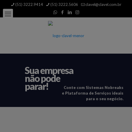
modal-check
(51) 3222.9414
(51) 3222.5606
clavel@clavel.com.br
Sua empresa
não pode
parar!
Conte com Sistemas Nobreaks
e Plataforma de Serviços ideais
para o seu negócio.