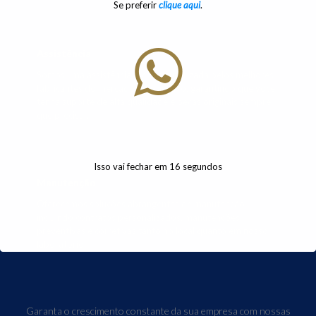
Se preferir
clique aqui
.
Assistência
Somos uma assistência técnica autorizada pelos melhores
fabricantes do mercado corporativo, garantindo que você
tenha suporte de alta qualidade e peças originais sempre
que precisar.
Isso vai fechar em
16
segundos
Manutenção
Oferecemos soluções abrangentes de manutenção,
incluindo contratos personalizados, manutenções
preventivas e corretivas tanto no local quanto em nosso
laboratório.
Garanta o crescimento constante da sua empresa com nossas