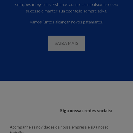
soluções integradas. Estamos aqui para impulsionar o seu
sucesso e manter sua operação sempre ativa.
Vamos juntos alcançar novos patamares!
SAIBA MAIS
Siga nossas redes sociais:
Acompanhe as novidades da nossa empresa e siga nosso
trabalho.