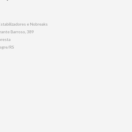
 Estabilizadores e Nobreaks
rante Barroso, 389
oresta
egre/RS