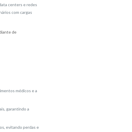
data centers e redes
enários com cargas
diante de
imentos médicos e a
s, garantindo a
os, evitando perdas e