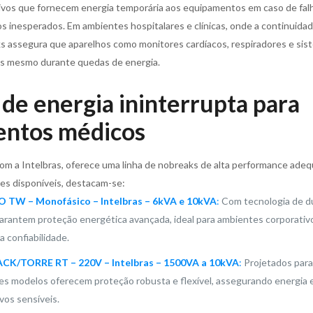
ivos que fornecem energia temporária aos equipamentos em caso de falha
 inesperados. Em ambientes hospitalares e clínicas, onde a continuidade
aks assegura que aparelhos como monitores cardíacos, respiradores e si
s mesmo durante quedas de energia.
de energia ininterrupta para
ntos médicos
com a Intelbras, oferece uma linha de nobreaks de alta performance ade
es disponíveis, destacam-se:
 TW – Monofásico – Intelbras – 6kVA e 10kVA
:
Com tecnologia de du
rantem proteção energética avançada, ideal para ambientes corporativo
a confiabilidade.
CK/TORRE RT – 220V – Intelbras – 1500VA a 10kVA
:
Projetados para
es modelos oferecem proteção robusta e flexível, assegurando energia e
vos sensíveis.