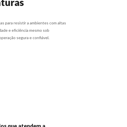
aturas
s para resistir a ambientes com altas
idade e eficiência mesmo sob
peração segura e confiável.
os que atendem a