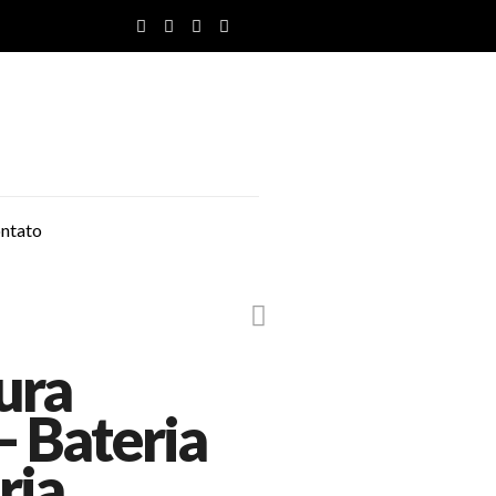
ntato
ura
 Bateria
ria