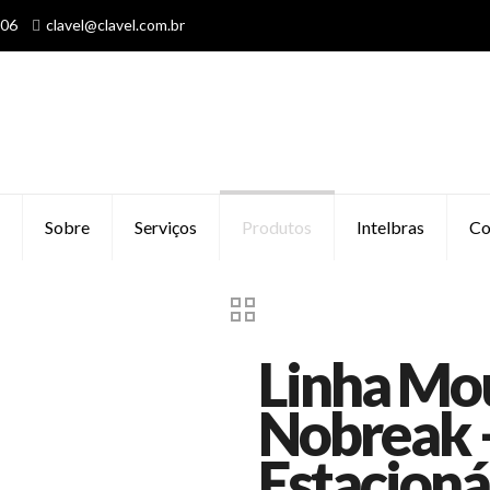
606
clavel@clavel.com.br
Sobre
Serviços
Produtos
Intelbras
Co
Linha Mo
Nobreak –
Estacioná