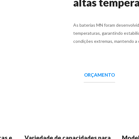
altas temper
As baterias MN foram desenvolvida
temperaturas, garantindo estabil
condições extremas, mantendo a o
ORÇAMENTO
cas e
Variedade de capacidades para
Model