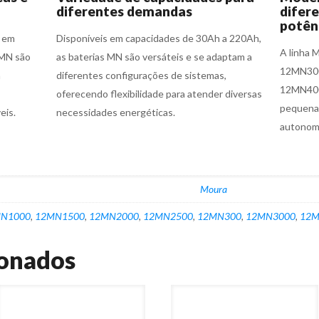
diferentes demandas
difere
potên
s em
Disponíveis em capacidades de 30Ah a 220Ah,
A linha 
 MN são
as baterias MN são versáteis e se adaptam a
12MN300
a
diferentes configurações de sistemas,
12MN4001
oferecendo flexibilidade para atender diversas
pequenas
eis.
necessidades energéticas.
autonomi
Moura
N1000
,
12MN1500
,
12MN2000
,
12MN2500
,
12MN300
,
12MN3000
,
12M
ionados