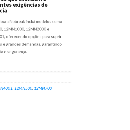
ntes exigências de
cia
Moura Nobreak inclui modelos como
, 12MN1000, 12MN2000 e
, oferecendo opções para suprir
 e grandes demandas, garantindo
a e segurança.
N4001
,
12MN500
,
12MN700