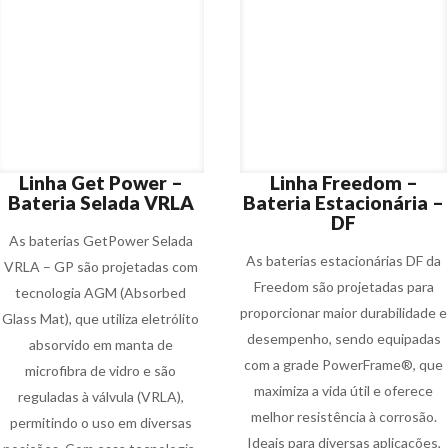
Linha Get Power –
Linha Freedom –
Bateria Selada VRLA
Bateria Estacionária –
DF
As baterias GetPower Selada
As baterias estacionárias DF da
VRLA – GP são projetadas com
Freedom são projetadas para
tecnologia AGM (Absorbed
proporcionar maior durabilidade e
Glass Mat), que utiliza eletrólito
desempenho, sendo equipadas
absorvido em manta de
com a grade PowerFrame®, que
microfibra de vidro e são
maximiza a vida útil e oferece
reguladas à válvula (VRLA),
melhor resistência à corrosão.
permitindo o uso em diversas
Ideais para diversas aplicações,