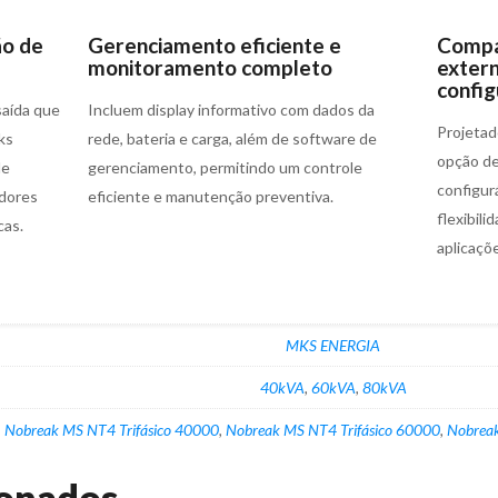
ão de
Gerenciamento eficiente e
Compat
monitoramento completo
extern
config
saída que
Incluem display informativo com dados da
Projetad
ks
rede, bateria e carga, além de software de
opção de
de
gerenciamento, permitindo um controle
configur
adores
eficiente e manutenção preventiva.
flexibil
cas.
aplicaçõ
MKS ENERGIA
40kVA
,
60kVA
,
80kVA
Nobreak MS NT4 Trifásico 40000
,
Nobreak MS NT4 Trifásico 60000
,
Nobreak
ionados