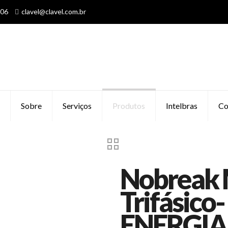
606
clavel@clavel.com.br
Sobre
Serviços
Produtos
Intelbras
Co
Nobreak 
Trifásico
ENERGIA 