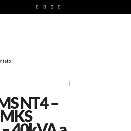
ntato
MS NT4 –
- MKS
– 40kVA a