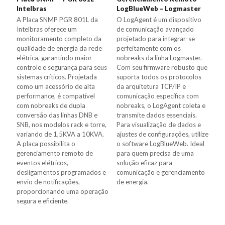
Intelbras
LogBlueWeb – Logmaster
A Placa SNMP PGR 801L da
O LogAgent é um dispositivo
Intelbras oferece um
de comunicação avançado
monitoramento completo da
projetado para integrar-se
qualidade de energia da rede
perfeitamente com os
elétrica, garantindo maior
nobreaks da linha Logmaster.
controle e segurança para seus
Com seu firmware robusto que
sistemas críticos. Projetada
suporta todos os protocolos
como um acessório de alta
da arquitetura TCP/IP e
performance, é compatível
comunicação específica com
com nobreaks de dupla
nobreaks, o LogAgent coleta e
conversão das linhas DNB e
transmite dados essenciais.
SNB, nos modelos rack e torre,
Para visualização de dados e
variando de 1,5KVA a 10KVA.
ajustes de configurações, utilize
A placa possibilita o
o software LogBlueWeb. Ideal
gerenciamento remoto de
para quem precisa de uma
eventos elétricos,
solução eficaz para
desligamentos programados e
comunicação e gerenciamento
envio de notificações,
de energia.
proporcionando uma operação
segura e eficiente.