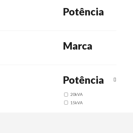
Potência
Marca
Potência
20kVA
15kVA