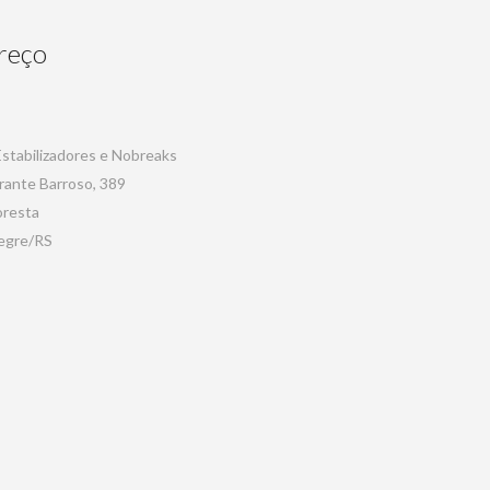
reço
 Estabilizadores e Nobreaks
rante Barroso, 389
oresta
egre/RS