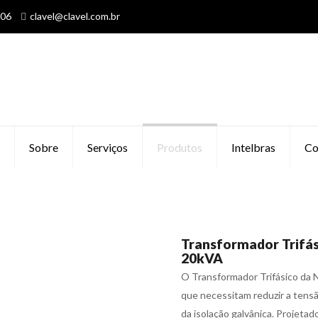
606
clavel@clavel.com.br
Sobre
Serviços
Produtos
Intelbras
Co
Transformador Trifás
20kVA
O Transformador Trifásico da N
que necessitam reduzir a tensã
da isolação galvânica. Projetad