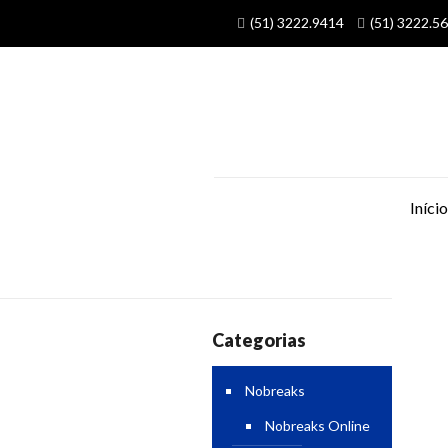
(51) 3222.9414
(51) 3222.5
Início
Categorias
Nobreaks
Nobreaks Online