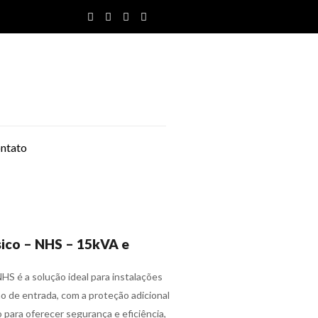
ntato
ico – NHS – 15kVA e
HS é a solução ideal para instalações
o de entrada, com a proteção adicional
o para oferecer segurança e eficiência,